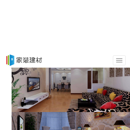
导
航
菜
单