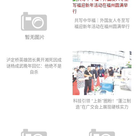
共写中华福｜外国友人冬至写
福迎新年活动在福州圆满举行
泸定桥英雄团长黄开湘死因成
谜杨成武晚年回忆：他绝不是
自杀
科技引领 “上新”圈粉！“蓬江制
造”在广交会上展现硬核实力