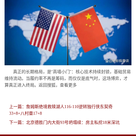
真正的长期格局，是“高墙小门”：核心技术持续封锁，基础贸易
维持流动。当履约率不再是筹码，而仅仅是底气时，这场博弈，才
算真正进入终局。返回搜狐，查看更多
上一篇：詹姆斯绝境救赎湖人116-110逆转独行侠东契奇
33+8+八村塁17+8
下一篇：北京德胜门内大街93号坍塌续：房主私挖18米深坑