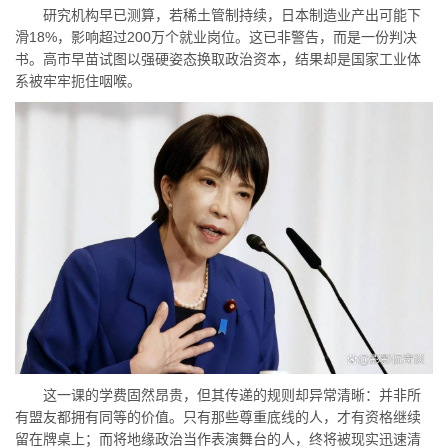
研究机构早已测算，若稀土管制持续，日本制造业产出可能下
滑18%，影响超过200万个就业岗位。这已非警告，而是一份判决
书。高市早苗试图以强硬姿态换取政治资本，结果却是国家工业体
系被牢牢扼住咽喉。
这一课的学费固然昂贵，但其传递的规则却异常清晰：并非所
有盟友都拥有同等的价值。只有那些尊重底线的人，才有资格继续
留在牌桌上；而将地缘政治当作表演舞台的人，终将被现实迅速清