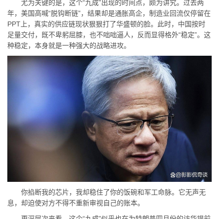
尤为关键的是，这个“九成”出现的时间点，颇为讲究。过去两
年，美国高喊“脱钩断链”，结果却是通胀高企，制造业回流仅停留在
PPT上，真实的供应链现状狠狠打了华盛顿的脸。此时，中国按时
足量交付，既不卑躬屈膝，也不咄咄逼人，反而显得格外“稳定”。这
种稳定，本身就是一种强大的战略进攻。
你掐断我的芯片，我却稳住了你的饭碗和军工命脉。它无声无
息，却迫使对方不得不重新审视自己的账本。
更深层次来看，这个“九成”似乎也在为特朗普四月份的访华提前