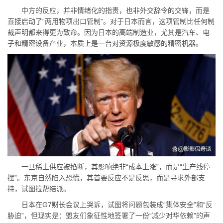
中方的反应，并非情绪化的指责，也非外交辞令的交锋，而是
直接启动了“两用物项出口管制”。对于日本而言，这项管制比任何制
裁声明都来得更为致命。因为日本的高端制造业，尤其是汽车、电
子和精密设备产业，本质上是一台对资源极度敏感的精密机器。
一旦稀土供应被掐断，其影响绝非“成本上涨”，而是“生产线停
摆”。东京自然陷入恐慌，其首要反应不是反思，而是寻求外部支
持，试图拉帮结派。
日本在G7财长会议上哭诉，试图将问题包装成“集体安全”和“反
胁迫”，但现实是：盟友们象征性地签署了一份“减少对华依赖”的声