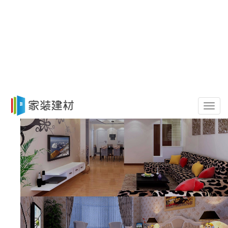
导
航
菜
单