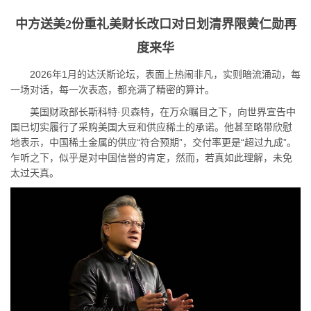
中方送美2份重礼美财长改口对日划清界限黄仁勋再
度来华
2026年1月的达沃斯论坛，表面上热闹非凡，实则暗流涌动，每
一场对话，每一次表态，都充满了精密的算计。
美国财政部长斯科特·贝森特，在万众瞩目之下，向世界宣告中
国已切实履行了采购美国大豆和供应稀土的承诺。他甚至略带欣慰
地表示，中国稀土金属的供应“符合预期”，交付率更是“超过九成”。
乍听之下，似乎是对中国信誉的肯定，然而，若真如此理解，未免
太过天真。