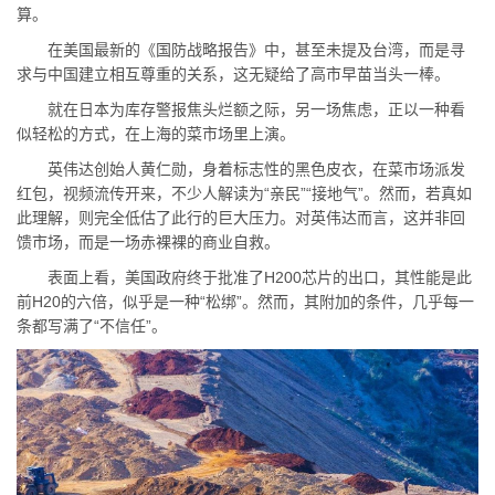
算。
在美国最新的《国防战略报告》中，甚至未提及台湾，而是寻
求与中国建立相互尊重的关系，这无疑给了高市早苗当头一棒。
就在日本为库存警报焦头烂额之际，另一场焦虑，正以一种看
似轻松的方式，在上海的菜市场里上演。
英伟达创始人黄仁勋，身着标志性的黑色皮衣，在菜市场派发
红包，视频流传开来，不少人解读为“亲民”“接地气”。然而，若真如
此理解，则完全低估了此行的巨大压力。对英伟达而言，这并非回
馈市场，而是一场赤裸裸的商业自救。
表面上看，美国政府终于批准了H200芯片的出口，其性能是此
前H20的六倍，似乎是一种“松绑”。然而，其附加的条件，几乎每一
条都写满了“不信任”。