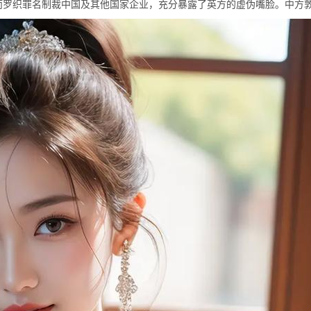
而罗织罪名制裁中国及其他国家企业，充分暴露了英方的虚伪嘴脸。中方