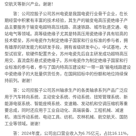
空航天等新兴产业。谢谢！
答：公司控股子公司苏州电瓷是我国电瓷行业骨干企业，在长
期经营中积累有丰富的技术经验，其生产的输变电高压瓷绝缘子产
品主要服务于输变电超特高压线路、高速铁路、城市轨道交通、电
站电气等领域。高等级绝缘子尤其是特高压用瓷绝缘子具有较高的
技术壁垒，苏州电瓷作为制定绝缘子国家和行业标准的参与者，拥
有雄厚的研发能力和研发手段，拥有省级研发中心，中试基地，大
型试验室，软硬件配置齐全，苏州电瓷先后自主研发成功超特高压
用交、直流盘形悬式瓷绝缘子。苏州电瓷作为制定绝缘子国家和行
业标准的参与者，参与了国内特高压建设和“一带一路”输电线路建设
中瓷绝缘子的大批量供货任务，在国网招标中的份额和地位持续保
持前列。谢谢！
答：公司控股子公司苏州轴承生产的各类轴承系列产品广泛应
用于汽车转向系统、主动安全系统、传动系统、扭矩管理系统、新
能源电驱系统、智能座椅系统、变速箱、发动机和空调压缩机等重
要总成，同时还应用于工业自动化、高端装备、工程机械、减速
机、液压传动系统、电动工具、纺机、农林机械、航空航天、国防
工业等领域。谢谢！
答：2024年度，公司出口营业收入为6.75亿元，占比16.11%，