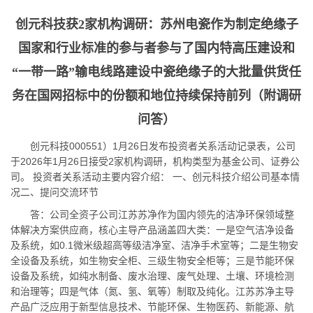
创元科技获2家机构调研：苏州电瓷作为制定绝缘子
国家和行业标准的参与者参与了国内特高压建设和
“一带一路”输电线路建设中瓷绝缘子的大批量供货任
务在国网招标中的份额和地位持续保持前列（附调研
问答）
创元科技000551）1月26日发布投资者关系活动记录表，公司
于2026年1月26日接受2家机构调研，机构类型为基金公司、证券公
司。 投资者关系活动主要内容介绍： 一、创元科技介绍公司基本情
况二、提问交流环节
答：公司全资子公司江苏苏净作为国内领先的洁净环保领域整
体解决方案供应商，核心主导产品涵盖四大类：一是空气洁净设备
及系统，如0.1微米级超高等级洁净室、洁净手术室等；二是生物安
全设备及系统，如生物安全柜、三级生物安全柜等；三是节能环保
设备及系统，如纯水制备、废水治理、废气处理、土壤、环境检测
和治理等；四是气体（氮、氢、氧等）制取及纯化。江苏苏净主导
产品广泛应用于新型信息技术、节能环保、生物医药、新能源、航