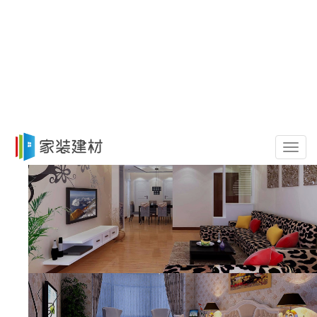
导
航
菜
单