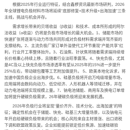
根据2025年行业运行特征，结合鑫椤资讯最新市场研判，2026
年全球锂电负极材料市场将延续“底部修复+技术升级+出海加速”三条
主线，挑战与机会并存。
需求增长带来的贝塔收益（β收益）和技术、成本所形成的阿尔
法收益（α收益）仍将是负极市场增长的最大机会。1、储能市场的
快速扩张将逐渐与动力市场共同形成对负极材料需求端并驾齐驱的
支撑结构。2、主流负极厂家订单外溢使代工环节重现“产能共享”红
利，行业开工率整体抬升。3、石油焦、针状焦将随着需求端持续增
长价格重心持续上移，且随着行业淡旺季震荡。4、快充负极，尤其
是4C及以上快充负极市场渗透率有望从2025年的15%进一步提升
25%左右，带动碳包覆等工艺附加值提升。 5、欧美本地化诉求，将
加速中国负极企业出海步伐。6、硅基负极将开启万吨级增量市场，
应用端将由数码向动力、低空经济、人形机器人等领域迁移，并在
动力电池端将实现规模上量。7、钠电池储能、商用车及换电订单增
加将提升硬碳负极需求，26年硬碳负极将迎来发展机遇。
2026年负极行业将呈现“量价齐升、技术分化、出海加速”的特
征；确定性机会在于储能、快充、硅基三大增量场景，以及钠电元
年开启给硬碳负极带来的机会；核心风险来自主材普涨、出口退税
下调和欧盟政策反复。企业如能提前锁定低价焦源、加速硅碳验