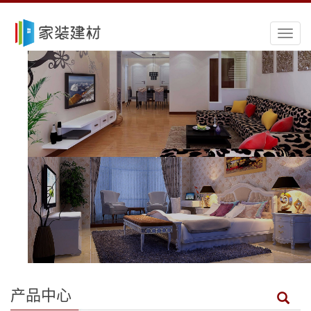
导
航
菜
单
产品中心