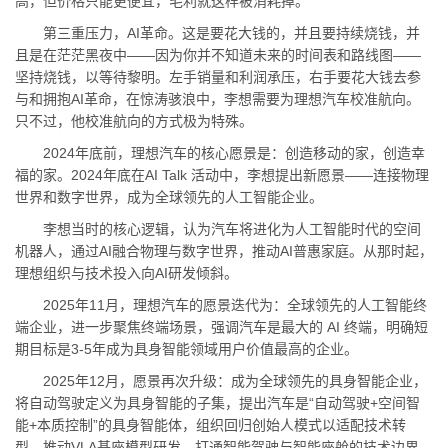
高，但价格只能更便宜，毛利就这样被消耗掉。
第三重压力，AI革命。这是要花大钱的，并且要持续烧钱，并
且是在茫茫黑夜中——因为你并不知道未来的时间表和路线图——
坚持烧钱，以等待黎明。左手销量和利润承压，右手要花大钱去参
与和拥抱AI革命，在惊涛骇浪中，李想需要为理想汽车校准航向。
只不过，他校准航向的方式极为特殊。
2024年底前，理想汽车的核心愿景是：创造移动的家，创造幸
福的家。2024年底在AI Talk 活动中，李想提出新愿景——连接物理
世界和数字世界，成为全球领先的人工智能企业。
李想当时的核心逻辑，认为汽车将进化为人工智能时代的空间
机器人，通过AI融合物理与数字世界，推动AI普惠家庭。从那时起，
理想组织与技术投入向AI研发倾斜。
2025年11月，理想汽车的愿景迭代为：全球领先的人工智能终
端企业，进一步聚焦终端场景，强调汽车是最大的 AI 终端，明确短
期目标是3-5年成为具身智能领域用户价值最高的企业。
2025年12月，愿景再次升级：成为全球领先的具身智能企业，
将自动驾驶定义为具身智能的子集，提出汽车是“自动驾驶+空间智
能+本质控制”的具身智能体，组织回归创始人模式以适配技术转
型，推动VLA基座模型研发，打通智能驾驶与智能座舱的技术边界。