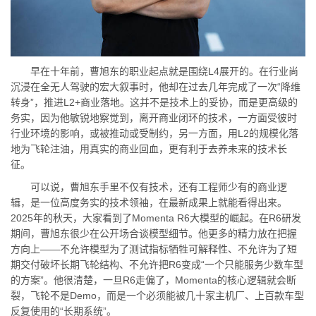
早在十年前，曹旭东的职业起点就是围绕L4展开的。在行业尚
沉浸在全无人驾驶的宏大叙事时，他却在过去几年完成了一次“降维
转身”，推进L2+商业落地。这并不是技术上的妥协，而是更高级的
务实，因为他敏锐地察觉到，离开商业闭环的技术，一方面受彼时
行业环境的影响，或被推动或受制约，另一方面，用L2的规模化落
地为飞轮注油，用真实的商业回血，更有利于去养未来的技术长
征。
可以说，曹旭东手里不仅有技术，还有工程师少有的商业逻
辑，是一位高度务实的技术领袖，在最新成果上就能看得出来。
2025年的秋天，大家看到了Momenta R6大模型的崛起。在R6研发
期间，曹旭东很少在公开场合谈模型细节。他更多的精力放在把握
方向上——不允许模型为了测试指标牺牲可解释性、不允许为了短
期交付破坏长期飞轮结构、不允许把R6变成“一个只能服务少数车型
的方案”。他很清楚，一旦R6走偏了，Momenta的核心逻辑就会断
裂，飞轮不是Demo，而是一个必须能被几十家主机厂、上百款车型
反复使用的“长期系统”。