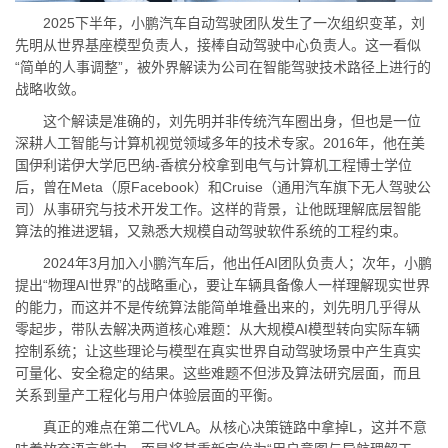
2025下半年，小鹏汽车自动驾驶团队发生了一次组织变革，刘
先明从世界基座模型负责人，接棒自动驾驶中心负责人。这一看似
“简单的人事调整”，被外界解读为公司在智能驾驶技术路径上进行的
战略收敛。
这个解读是准确的，刘先明并非传统汽车圈出身，但也是一位
深耕人工智能与计算机视觉领域多年的技术专家。2016年，他在美
国伊利诺伊大学厄巴纳-香槟分校拿到电气与计算机工程博士学位
后，曾在Meta（原Facebook）和Cruise（通用汽车旗下无人驾驶公
司）从事研究与技术开发工作。这样的背景，让他既理解底层智能
算法的推进逻辑，又熟悉大规模自动驾驶软件系统的工程约束。
2024年3月加入小鹏汽车后，他出任AI团队负责人；次年，小鹏
提出“物理AI世界”的战略重心，要让车辆具备像人一样理解现实世界
的能力，而这并不是传统算法能简单堆叠出来的，刘先明几乎得从
零起步，带队去解决两道核心难题：从大规模AI模型转向实际车辆
控制系统；让这些理论与模型在真实世界自动驾驶场景中产生真实
可量化、安全稳定的结果。这些难题不但涉及算法研究层面，而且
关系到量产工程化与用户体验层面的平衡。
真正的难点在第二代VLA。从核心决策链路中拿掉L，这并不意