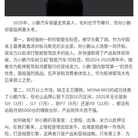
2025年，小鹏汽车销量走势喜人，毛利也节节攀升，但何小鹏
却面临两重大考。
第一，曾经独树一帜的智能化标签，被华为截了胡。作为中国
本土最勇敢激进对标马斯克的企业家，何小鹏从入场那一刻开始，
就全力以赴进行智舱智驾技术的投入，并快速取得了产品和体验突
破，为小鹏汽车树立起“智能汽车”的标签。但2024-2025两年中，随
着华为乾坤智驾和鸿蒙智行的双线发力，小鹏“国内智驾第一”的领先
优势，面临强烈挑战。在声浪和消费者体验上，华为乾坤智驾大有
后来居上之势。
第二，20万以上市场，缺乏主力爆款。MONA M03的成功拯救
了小鹏汽车，但也让品牌心智下沉到10万区间，2025年无论是新
G9（3月）、G7（7月）、新P7（8月）还是X9（11月），都没有
站稳月销5000台的爆款台阶，产品矩阵大而不强。
如何破局？何小鹏的答案是：上增程、出海、全力以赴押注
AI。在我们看来，上增程是增加现金牛，出海是规避单一市场风
险，打造规模引擎，这两者只是产品和营销战略。只有第三条：为