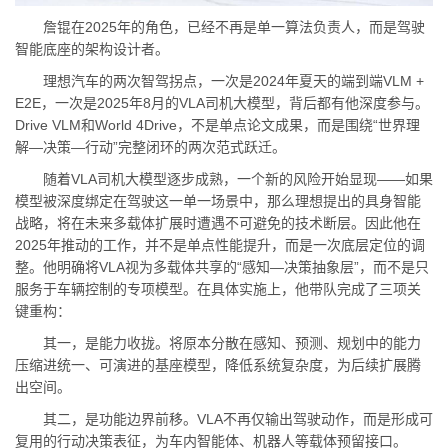
詹锟在2025年的角色，已经不再是单一算法负责人，而是驾驶
智能底座的架构设计者。
理想汽车的两次智驾拐点，一次是2024年夏天的端到端VLM +
E2E，一次是2025年8月的VLA司机大模型，背后都有他深度参与。
Drive VLM和World 4Drive，不是单点论文成果，而是围绕“世界理
解—决策—行动”完整闭环的两次范式跃迁。
随着VLA司机大模型逐步成熟，一个新的风险开始显现——如果
模型被深度绑定在驾驶这一单一场景中，那么理想提出的具身智能
战略，将在未来多载体扩展时遭遇不可避免的技术断层。因此他在
2025年推动的工作，并不是单点性能提升，而是一次底层定位的调
整。他明确将VLA视为多载体共享的“感知—决策抽象层”，而不是只
服务于车辆控制的专项模型。在具体实施上，他带队完成了三项关
键重构：
其一，是能力收拢。将原本分散在感知、预测、规划中的能力
压缩进统一、可演进的基座模型，降低系统复杂度，为后续扩展腾
出空间。
其二，是功能边界前移。VLA不再仅输出驾驶动作，而是形成可
复用的行动决策表征，为车内智能体、机器人等载体预留接口。