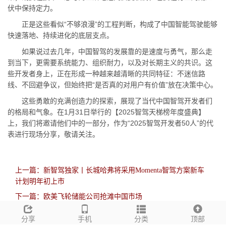
伏中保持定力。
正是这些看似“不够浪漫”的工程判断，构成了中国智能驾驶能够
快速落地、持续进化的底层支点。
如果说过去几年，中国智驾的发展靠的是速度与勇气，那么走
到当下，更需要系统能力、组织耐力，以及对长期主义的共识。这
些开发者身上，正在形成一种越来越清晰的共同特征：不迷信路
线、不回避争议，但始终把“是否真的对用户有价值”放在决策中心。
这些勇敢的充满创造力的探索，展现了当代中国智驾开发者们
的格局和气象。在1月31日举行的【2025智驾天梯榜年度盛典】
上，我们将邀请他们中的一部分，作为“2025智驾开发者50人”的代
表进行现场分享，敬请关注。
上一篇：新智驾独家丨长城哈弗将采用Momenta智驾方案新车
计划明年初上市
下一篇：欧美飞轮储能公司抢滩中国市场
分享
手机
分类
顶部