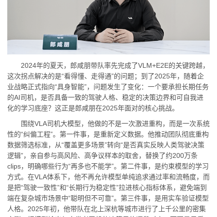
2024年的夏天，郎咸朋带队率先完成了VLM+E2E的关键跨越，
这次拐点解决的是“看得懂、走得通”的问题；到了2025年，随着企
业战略正式指向“具身智能”，问题发生了变化：一个要承担长期任务
的AI司机，是否具备一致的驾驶人格、稳定的决策边界和可自我进
化的学习底座？这正是郎咸朋在2025年面对的核心挑战。
围绕VLA司机大模型，他做的不是一次激进重构，而是一次系统
性的“纠偏工程”。第一件事，是重新定义数据。他推动团队彻底重构
数据筛选标准，从“覆盖更多场景”转向“是否真实反映人类驾驶决策
逻辑”，亲自参与高风险、高争议样本的取舍，替换了约200万条
clips，明确哪些行为“再多也不能学”。第二件事，是约束模型的学习
方式。在VLA体系下，他不再允许模型单纯追求通过率和流畅度，而
是把“驾驶一致性”和“长期行为稳定性”拉进核心指标体系，避免端到
端在复杂城市场景中“聪明但不可靠”。第三件事，是用实车验证模型
人格。2025年初，他带队在北上深杭等城市进行了上千公里的密集