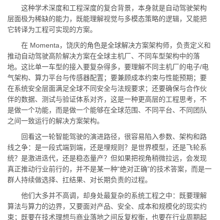
这种学术深度和工程深度的复合背景，本身就是自动驾驶架构
层面极为稀缺的能力，既能理解视觉与多模态策略的逻辑，又能把
它转译为工程可实现的方案。
在 Momenta，饶庆的角色是全球解决方案架构师，负责定义和
推动自动驾驶高阶解决方案在全球主机厂、不同车型架构中的落
地。这比单一车型的接入要复杂得多，要理解不同主机厂的电子/电
气架构、算力平台与传感器配置；要兼顾成本约束与性能预期；要
在系统安全层面满足全球不同安全与法规要求；还要确保与合作伙
伴的数据、测试与验证体系对齐，这是一种更高层的工程思考，不
是做一个功能，而是做一个能够在全球范围、不同平台、不同团队
之间一致运行的解决方案架构。
回看这一轮智能驾驶的演进路径，很容易陷入参数、架构和路
线之争：是一段式端到端，还是埋规则？是世界模型，还是飞轮系
统？是激进迭代，还是稳态量产？但如果把视角稍微拉远，会发现
真正推动行业前行的，并不是某一种“绝对正确”的技术答案，而是一
群人持续做选择、扛结果、对长期负责的过程。
他们大多并不高调，却身处最复杂的系统工程之中：既要理解
算法与算力的边界，又要面对产品、安全、成本和规模化的现实约
束；既要在技术理想与商业落地之间反复权衡，也要在行业周期起