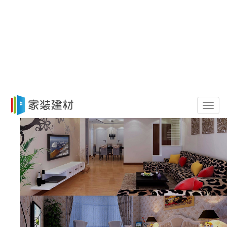
导
航
菜
单