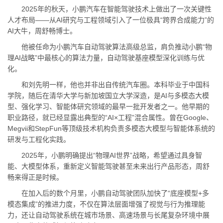
2025年的秋天，小鹏汽车在智能驾驶技术上做出了一次关键性
人才布局——从AI研究与工程领域引入了一位极具“跨界合成能力”的
AI大牛，周舒畅博士。
他被任命为小鹏汽车自动驾驶算法高级总监，肩负推动小鹏“物
理AI战略”中最核心的算法力量，自动驾驶基座模型深化训练与优
化。
和刘先明一样，他也并非出自传统汽车圈。本科毕业于中国科
学院，随后在清华大学与新加坡国立大学深造，是AI与多模态大模
型、强化学习、智能体研究领域的最早一批开发者之一。他早期的
职业路径，就已经显露出典型的“AI×工程”混合属性。曾在Google、
Megvii和StepFun等顶级技术机构负责多模态大模型与智能体系统的
研发与工程化实践。
2025年，小鹏明确提出“物理AI世界”战略，希望通过具身智
能、大模型体系，重新定义智能驾驶甚至未来出行产品形态，周舒
畅来得正是时候。
在加入后的数个月里，小鹏自动驾驶团队加快了“底座模型+多
模态集成”的推进力度，不仅在算法层面增强了视觉与行为推理能
力，还让自动驾驶系统在城市场景、高速场景与长尾复杂环境中展