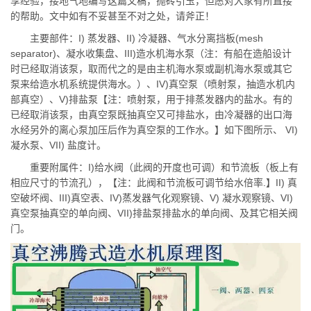
享经验，接地气地编写这篇文稿，抛砖引玉，但愿对大家有所直接
的帮助。文中如有不妥甚至不对之处，请斧正！
主要部件：I) 蒸发器、II) 冷凝器、气水分离挡板(mesh
separator)、凝水收集盘、III)造水机海水泵（注：有船在造船设计
时已经取消该泵，取而代之的是由主机海水泵或副机海水泵或其它
泵来给造水机系统提供海水。）、IV)真空泵（喷射泵，抽造水机内
部真空）、V)排盐泵【注：喷射泵，用于排蒸发器内的盐水。有的
已经取消该泵，由真空泵既抽真空又可排盐水，由冷凝器的出口海
水经另外的离心泵加压后作为真空泵的工作水。】如下图所示、 VI)
凝水泵、VII) 盐度计。
重要附属件：I)给水阀（此阀的开度也可调）和节流板（板上有
相应尺寸的节流孔），【注：此阀和节流板可调节给水倍率.】II) 真
空破坏阀、III)真空表、IV)蒸发器气化观察镜、V) 凝水观察镜、VI)
真空泵抽真空的单向阀、VII)排盐泵排盐水的单向阀、及其它相关阀
门。