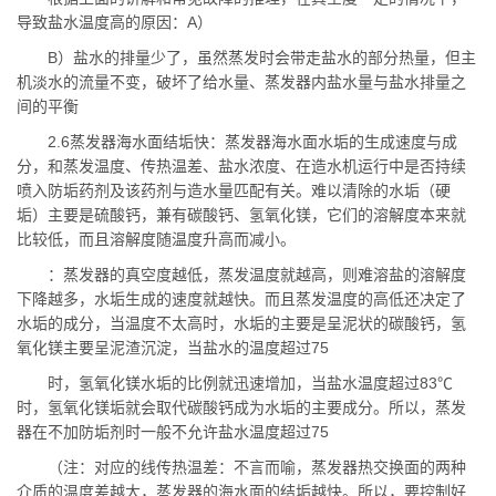
导致盐水温度高的原因：A）
B）盐水的排量少了，虽然蒸发时会带走盐水的部分热量，但主
机淡水的流量不变，破坏了给水量、蒸发器内盐水量与盐水排量之
间的平衡
2.6蒸发器海水面结垢快：蒸发器海水面水垢的生成速度与成
分，和蒸发温度、传热温差、盐水浓度、在造水机运行中是否持续
喷入防垢药剂及该药剂与造水量匹配有关。难以清除的水垢（硬
垢）主要是硫酸钙，兼有碳酸钙、氢氧化镁，它们的溶解度本来就
比较低，而且溶解度随温度升高而减小。
：蒸发器的真空度越低，蒸发温度就越高，则难溶盐的溶解度
下降越多，水垢生成的速度就越快。而且蒸发温度的高低还决定了
水垢的成分，当温度不太高时，水垢的主要是呈泥状的碳酸钙，氢
氧化镁主要呈泥渣沉淀，当盐水的温度超过75
时，氢氧化镁水垢的比例就迅速增加，当盐水温度超过83℃
时，氢氧化镁垢就会取代碳酸钙成为水垢的主要成分。所以，蒸发
器在不加防垢剂时一般不允许盐水温度超过75
（注：对应的线传热温差：不言而喻，蒸发器热交换面的两种
介质的温度差越大，蒸发器的海水面的结垢越快。所以，要控制好