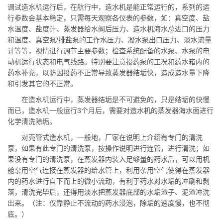
调试造水机运行后，在航行中，造水机是能正常运行的，系列的运
行参数会基本稳定，只需每天观察各仪表的参数，如：真空度、盐
水温度、盐度计、蒸发器给水阀后压力、造水机海水总进口的压力
和温度、真空泵/排盐泵的工作水压力、凝水泵出口压力、淡水流量
计等等，视情进行调节主要参数；检查系统配备的水泵、水泵的电
动机运行状态和电气线路。特别要注意投药泵的工况和药水箱内的
药水补充，以防因投药不正常导致蒸发器结垢快，造成造水量下降
和引发其它的不正常。
在造水机运行中，蒸发器结垢是不可避免的，只是结垢的快慢
而已，造水机一般运行3个月后，需要对造水机的蒸发器海水面进行
化学清洗除垢。
对壳管式造水机，一般地，厂家在说明上介绍有专门的清洗
泵，如果有此专门的清洗泵，按操作说明进行连管，进行清洗；如
果没有专门的清洗泵，在蒸发器内装入足够量的药水后，可以用机
舱杂用空气连接在蒸发器的给水管上，利用杂用空气使得在蒸发器
内的药水进行自下而上的微小流动，有利于药水对水垢的冲刷和剥
落，清洗完毕后，还得用淡水把蒸发器底部的水垢渣子、泥渣冲洗
出来。（注：仅靠静止不流动的药水浸泡，除垢的速度慢，也不彻
底。）