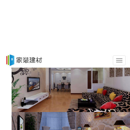
导
航
菜
单