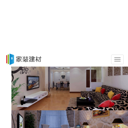
导
航
菜
单