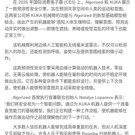
在 2026 年国际消费电子展 (CES) 上，Algorized 和 KUKA 展示
了一款预测性安全引擎，旨在预测共享空间中人类的运动和意图。
这两家公司将 KUKA 机械臂的功能与 Algorized 的新型基础模型相
结合。由此产生的机器能够“感知人体生理特征、理解意图、预测运
动并实时做出调整——即使在遮挡、黑暗或视觉混乱的环境下也能
正常工作”。
该机械臂利用边缘人工智能和无线毫米波雷达，不仅可以检测
到人的存在，还能检测到呼吸、姿势以及提供意图线索的微小动
作。
这款预测性安全引擎采用边缘计算驱动的机器人技术，零延
迟，无需云端处理，使机器人能够在毫秒级的时间内对不稳定环境
做出反应。它在各种复杂条件下都能良好运行，并提供上下文信
息，使机器人能够预测意图并主动采取安全措施。
Algorized 首席执行官兼联合创始人 Natalya Lopareva 表示：
“我们将安全视为一个智能问题。通过为 KUKA 机器人提供一个具备
直觉能力的基础模型，我们正在构建一种工作流程，使机器能够在
操作员做出动作之前就理解他们的下一步行动。”
大多数人信任机器人能够完成简单重复的任务，但对人机深度
交互却缺乏信心。许多人乐于购买和使用 Roomba 扫地机器人，但