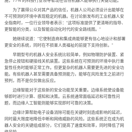
施，77% 的科技行业领导者现在信任机器人能够执行关键功能。
为了赢得公众对其产品的信任，机器人公司必须设计出能够在
不可预测的环境中表现稳定的机器。在讨论新发布的工业机器人安
全指南时，一位行业领导者表示：“这项标准提供了更清晰的指导、
更智能的分类，以及智能自动化时代的安全路线图。”
她继续说道：“它使制造商和集成商能够更有信心地设计和部署
更安全的系统，同时在不损害人类福祉的前提下支持创新。”
早期型号的机器人安全系统比较简单，例如物理防护装置、紧
急停止按钮和硬接线关机装置。这些系统在可预测的环境中执行重
复性任务时能够正常工作。但更复杂的机器人需要更先进的安全功
能。有些机器人甚至需要具备预测能力，能够在风险发生之前进行
预判，而不是仅仅做出反应。
边缘智能对于这些新的安全功能至关重要。边缘系统使设备能
够即时进行计算、感知和决策。云系统通常面临延迟和可靠性问
题，而边缘人工智能则能够实现即时可靠的决策。
边缘计算帮助电子设备消除可能在关键时刻造成影响的延迟，
同时最大限度地降低中断和网络威胁的风险。这些系统正在成为机
器人安全的关键组成部分，它们提高了速度和效率，同时降低了网
络风险。