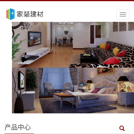
导
航
菜
单
产品中心