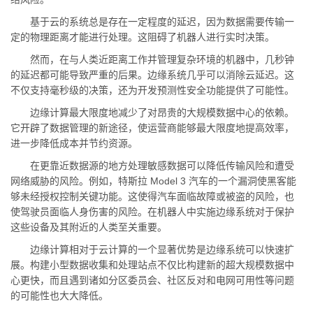
基于云的系统总是存在一定程度的延迟，因为数据需要传输一
定的物理距离才能进行处理。这阻碍了机器人进行实时决策。
然而，在与人类近距离工作并管理复杂环境的机器中，几秒钟
的延迟都可能导致严重的后果。边缘系统几乎可以消除云延迟。这
不仅支持毫秒级的决策，还为开发预测性安全功能提供了可能性。
边缘计算最大限度地减少了对昂贵的大规模数据中心的依赖。
它开辟了数据管理的新途径，使运营商能够最大限度地提高效率，
进一步降低成本并节约资源。
在更靠近数据源的地方处理敏感数据可以降低传输风险和遭受
网络威胁的风险。例如，特斯拉 Model 3 汽车的一个漏洞使黑客能
够未经授权控制关键功能。这使得汽车面临故障或被盗的风险，也
使驾驶员面临人身伤害的风险。在机器人中实施边缘系统对于保护
这些设备及其附近的人类至关重要。
边缘计算相对于云计算的一个显著优势是边缘系统可以快速扩
展。构建小型数据收集和处理站点不仅比构建新的超大规模数据中
心更快，而且遇到诸如分区委员会、社区反对和电网可用性等问题
的可能性也大大降低。